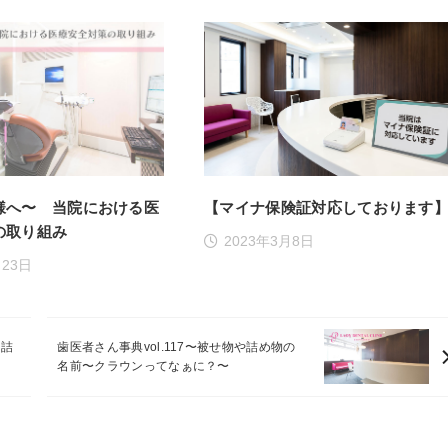
様へ〜 当院における医
【マイナ保険証対応しております
の取り組み
2023年3月8日
月23日
接詰
歯医者さん事典vol.117〜被せ物や詰め物の
名前〜クラウンってなぁに？〜