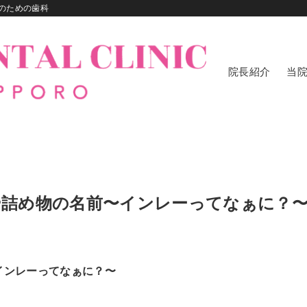
のための歯科
院長紹介
当
せ物や詰め物の名前〜インレーってなぁに？
〜インレーってなぁに？〜