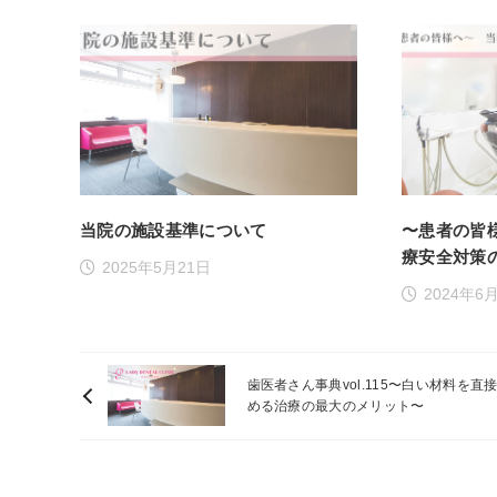
当院の施設基準について
〜患者の皆
療安全対策
2025年5月21日
2024年6
歯医者さん事典vol.115〜白い材料を直
める治療の最大のメリット〜