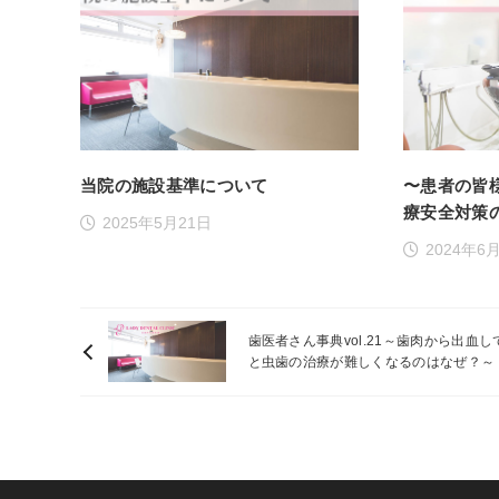
当院の施設基準について
〜患者の皆
療安全対策
2025年5月21日
2024年6
歯医者さん事典vol.21～歯肉から出血し
と虫歯の治療が難しくなるのはなぜ？～