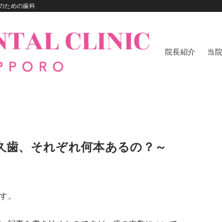
のための歯科
院長紹介
当
と永久歯、それぞれ何本あるの？～
す。