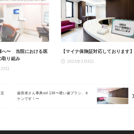
様へ〜 当院における医
【マイナ保険証対応しております
の取り組み
2023年3月8日
月23日
！定
歯医者さん事典vol.136〜硬い歯ブラシ、キ
ケンです！〜