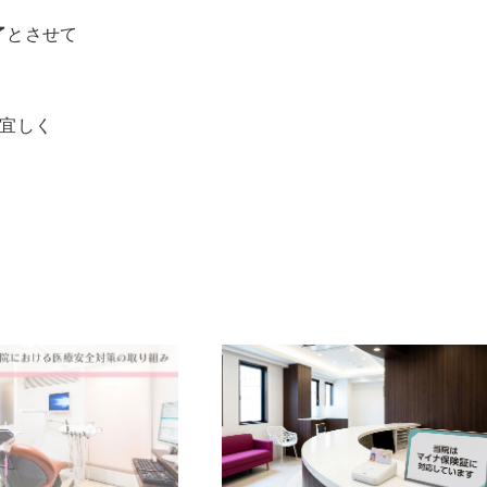
了
とさせて
宜しく