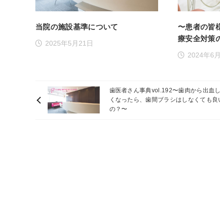
当院の施設基準について
〜患者の皆
療安全対策
2025年5月21日
2024年6
歯医者さん事典vol.192〜歯肉から出血
くなったら、歯間ブラシはしなくても良
の？〜