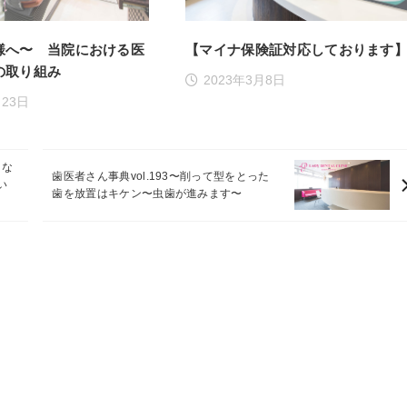
様へ〜 当院における医
【マイナ保険証対応しております
の取り組み
2023年3月8日
月23日
しな
歯医者さん事典vol.193〜削って型をとった
い
歯を放置はキケン〜虫歯が進みます〜